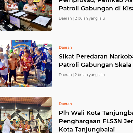
Pemprovsu, Pemkab Asah
Patroli Gabungan di Kis
Daerah |
2 bulan yang lalu
Daerah
Sikat Peredaran Narkoba
Patroli Gabungan Skala
Daerah |
2 bulan yang lalu
Daerah
Plh Wali Kota Tanjungba
Penghargaan FLS3N Jen
Kota Tanjungbalai