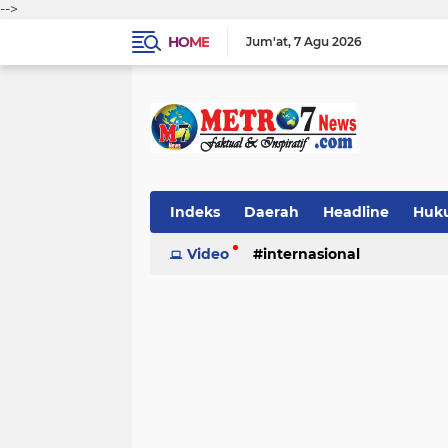
-->
HOME
Jum'at
7 Agu 2026
Indeks
Daerah
Headline
Huku
Video
internasional