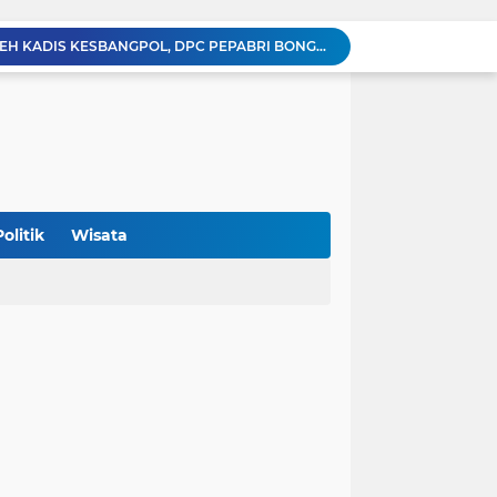
DITANTANG LAPOR" OLEH KADIS KESBANGPOL, DPC PEPABRI BONGKAR DUGAAN PERMAINAN DANA HIBAH RP. 4,1 MILIAR SECARA SISTEMATIS
Percepat NPGT dan Sertifikasi Aset, Wali Kota Bersama Kakanwil BPN Provsu Tnjau Sejumlah Pulau-Pulau Milik Pemko Tanjung Balai
Jelang HUT RI, Bupati Asahan Pimpin Gerakan Pembagian Bendera Merah Putih
DPC PEPABRI RESMI LAPORKAN DUGAAN PENYALAHGUNAAN DANA HIBAH RP4,1 MILIAR KE POLRES SUBULUSSALAM
INISIATIF KADISHUB! SYAM'UN GELAR SOSIALISASI, PESTA DI BADAN JALAN BOLEH 3 HARI ASAL BERIZIN 7 HARI SEBELUM
Wakil Bupati Dukung Ketahanan Pangan Lapas Kelas IIA Labuhan Ruku - Asahan
 Terima Audiensi Muslimat PD Al Washliyah
Wali Kota Mahyaruddin Salim Terima Kunjungan dan Audiensi DPC Partai Hanura Tanjung Balai
Politik
Wisata
Menang 4-1 Atas Disdik, Poldam Juara Turnamen Futsal Pemko Tanjung Balai Cup 2026
Ketua TP PKK Kabupaten Asahan Serahkan Bantuan kepada Poklak Kelurahan Sentang