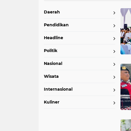
Home
Currently Browsing: Daerah
Daerah
Pendidikan
Headline
Politik
Nasional
Wisata
Internasional
Kuliner