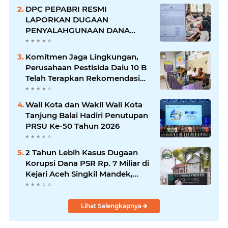
DPC PEPABRI RESMI
LAPORKAN DUGAAN
PENYALAHGUNAAN DANA
HIBAH RP4,1 MILIAR KE POLRES
SUBULUSSALAM
Komitmen Jaga Lingkungan,
Perusahaan Pestisida Dalu 10 B
Telah Terapkan Rekomendasi
Filter Udara DLH
Wali Kota dan Wakil Wali Kota
Tanjung Balai Hadiri Penutupan
PRSU Ke-50 Tahun 2026
2 Tahun Lebih Kasus Dugaan
Korupsi Dana PSR Rp. 7 Miliar di
Kejari Aceh Singkil Mandek,
Ketua LMR-RI Desak Kepastian
Hukum
Lihat Selengkapnya