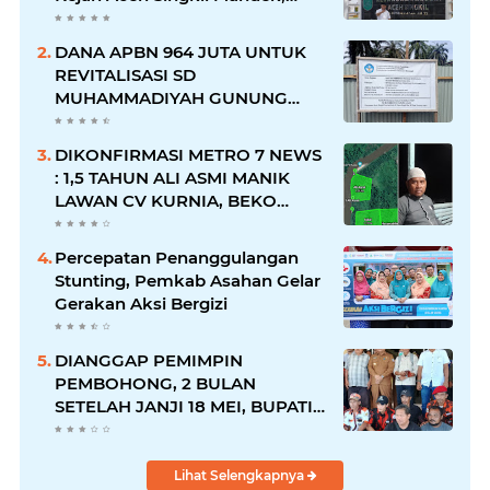
Ketua LMR-RI Desak Kepastian
Hukum
DANA APBN 964 JUTA UNTUK
REVITALISASI SD
MUHAMMADIYAH GUNUNG
LAGAN. PROYEK BERJALAN,
KETUA P2SP SUSAH
DIKONFIRMASI METRO 7 NEWS
DIHUBUNGI
: 1,5 TAHUN ALI ASMI MANIK
LAWAN CV KURNIA, BEKO
MASIH OPERASI DI SUNGAI LAE
KOMBIH
Percepatan Penanggulangan
Stunting, Pemkab Asahan Gelar
Gerakan Aksi Bergizi
DIANGGAP PEMIMPIN
PEMBOHONG, 2 BULAN
SETELAH JANJI 18 MEI, BUPATI
ACEH SINGKIL ABAIKAN NASIB
8 KARYAWAN DAN 26,7 HA
LAHAN WARGA PT NAFASINDO
Lihat Selengkapnya