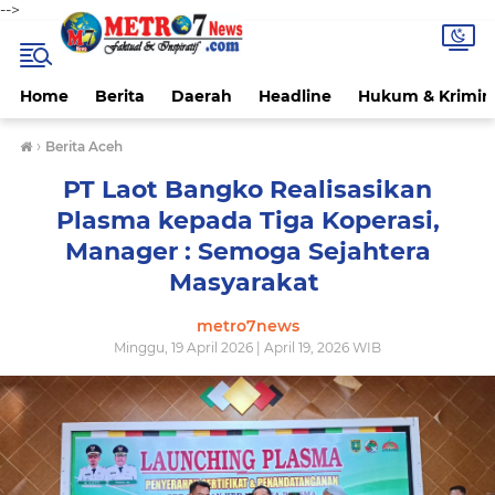
-->
Home
Berita
Daerah
Headline
Hukum & Krimin
›
Berita Aceh
PT Laot Bangko Realisasikan
Plasma kepada Tiga Koperasi,
Manager : Semoga Sejahtera
Masyarakat ‎
metro7news
Minggu, 19 April 2026 | April 19, 2026 WIB