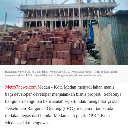
Bangunan Ruko 3 unit di Jalan Bilal, Kelurahan PBD 2, Kecamatan Medan Timur diduga belum
mengantongi izin PBG. Juga terlihat matrial bangunan sampai memakan badan jalan.
Metro7news.com
|
Medan
- Kota Medan menjadi lahan manis
bagi developer-developer menjalankan bisnis properti. Sebabnya,
bangunan-bangunan bermasalah seperti tidak mengantongi izin
Persetujuan Bangunan Gedung (PBG), menjamur tanpa ada
tindakan tegas dari Pemko Medan atau pihak DPRD Kota
Medan selaku pengawas.