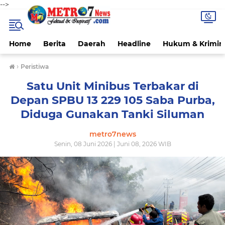
-->
Home
Berita
Daerah
Headline
Hukum & Krimin
›
Peristiwa
Satu Unit Minibus Terbakar di
Depan SPBU 13 229 105 Saba Purba,
Diduga Gunakan Tanki Siluman
metro7news
Senin, 08 Juni 2026 | Juni 08, 2026 WIB